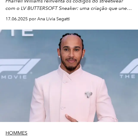
Pharrell Williams reinventa os códigos do streetwear
com o LV BUTTERSOFT Sneaker: uma criação que une o
savoir-faire da Louis Vuitton ao estilo urbano com alma
17.06.2025 por Ana Lívia Segatti
dândi.
HOMMES