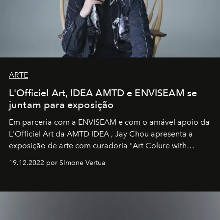
ARTE
L'Officiel Art, IDEA AMTD e ENVISEAM se
juntam para exposição
Em parceria com a
ENVISEAM
e com o amável apoio da
L'Officiel Art
da
AMTD IDEA
,
Jay Chou
apresenta a
exposição de arte com curadoria "Art Colure with
Artistes" no icônico
Marina Bay Sands
de Cingapura.
19.12.2022 por SImone Vertua