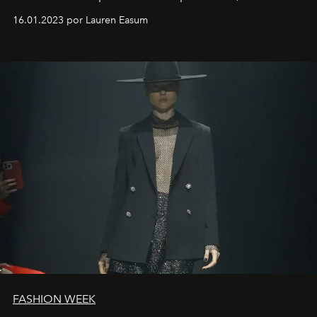
motorista está firmemente no controle de seu
16.01.2023 por Lauren Easum
transportador AMTD abrindo caminho para muitos
outros: Calvin Choi. Ele é um indivíduo eficaz, orientado
por propósitos, com um claro senso de missão na vida e
no mundo
FASHION WEEK