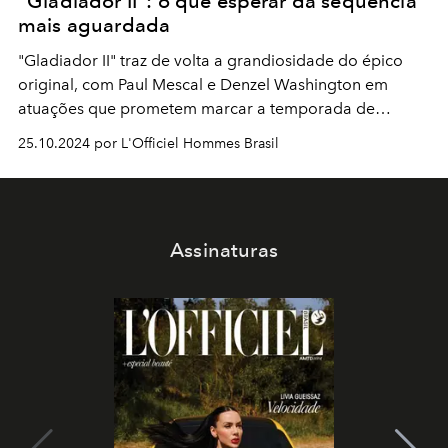
“Gladiador II”: o que esperar da sequência
mais aguardada
"Gladiador II" traz de volta a grandiosidade do épico
original, com Paul Mescal e Denzel Washington em
atuações que prometem marcar a temporada de
premiações
25.10.2024 por L'Officiel Hommes Brasil
Assinaturas