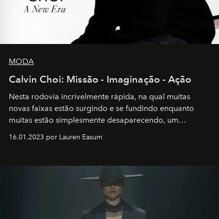
MODA
Calvin Choi: Missão - Imaginação - Ação
Nesta rodovia incrivelmente rápida, na qual muitas
novas faixas estão surgindo e se fundindo enquanto
muitas estão simplesmente desaparecendo, um
motorista está firmemente no controle de seu
16.01.2023 por Lauren Easum
transportador AMTD abrindo caminho para muitos
outros: Calvin Choi. Ele é um indivíduo eficaz, orientado
por propósitos, com um claro senso de missão na vida e
no mundo