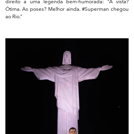
direito a uma legenda bem-humorada: “A vista?
Ótima. As poses? Melhor ainda. #Superman chegou
ao Rio.”