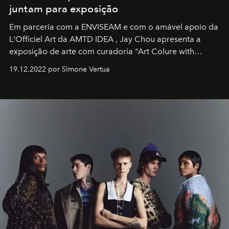
juntam para exposição
Em parceria com a
ENVISEAM
e com o amável apoio da
L'Officiel Art
da
AMTD IDEA
,
Jay Chou
apresenta a
exposição de arte com curadoria "Art Colure with
Artistes" no icônico
Marina Bay Sands
de Cingapura.
19.12.2022 por SImone Vertua