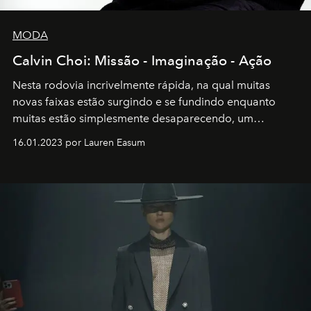
MODA
Calvin Choi: Missão - Imaginação - Ação
Nesta rodovia incrivelmente rápida, na qual muitas
novas faixas estão surgindo e se fundindo enquanto
muitas estão simplesmente desaparecendo, um
motorista está firmemente no controle de seu
16.01.2023 por Lauren Easum
transportador AMTD abrindo caminho para muitos
outros: Calvin Choi. Ele é um indivíduo eficaz, orientado
por propósitos, com um claro senso de missão na vida e
no mundo