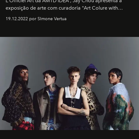
L'Officiel Art
da
AMTD IDEA
,
Jay Chou
apresenta a
exposição de arte com curadoria "Art Colure with
Artistes" no icônico
Marina Bay Sands
de Cingapura.
19.12.2022 por SImone Vertua