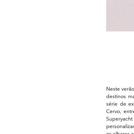
Neste verã
destinos m
série de ex
Cervo, ent
Superyacht
personaliza
os olhares 