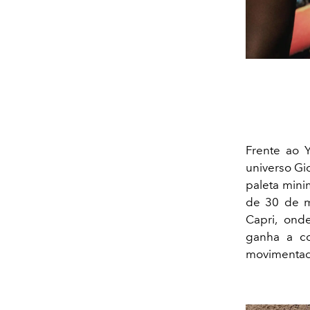
Frente ao Y
universo Gio
paleta minim
de 30 de m
Capri, ond
ganha a c
movimentada