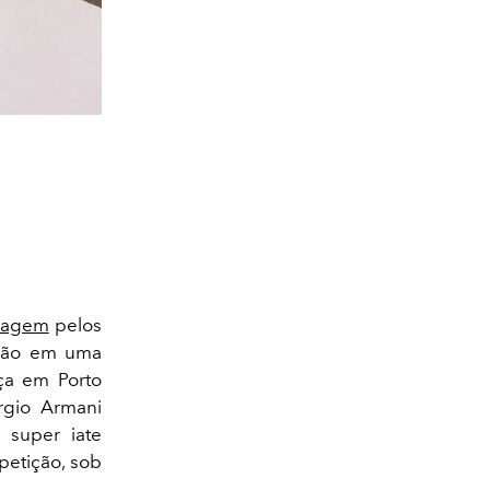
iagem
pelos
ação em uma
eça em Porto
rgio Armani
 super iate
petição, sob