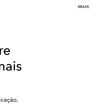
BRAZIL
re
mais
o
icação,