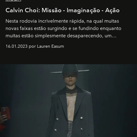
Calvin Choi: Missão - Imaginação - Ação
Nesta rodovia incrivelmente rápida, na qual muitas
novas faixas estão surgindo e se fundindo enquanto
muitas estão simplesmente desaparecendo, um
motorista está firmemente no controle de seu
16.01.2023 por Lauren Easum
transportador AMTD abrindo caminho para muitos
outros: Calvin Choi. Ele é um indivíduo eficaz, orientado
por propósitos, com um claro senso de missão na vida e
no mundo