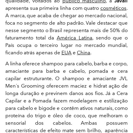
qualidade, voltados ao
público masculino
, a
Javali
apresenta sua primeira linha com quatro
cosméticos
.
A marca, que acaba de chegar ao mercado nacional,
foca no segmento de alto padrão. Vale destacar que
nesse segmento o Brasil representa mais de 50% do
faturamento total da
América Latina
, sendo que o
País ocupa o terceiro lugar no mercado mundial,
ficando atrás apenas de
EUA
e
China
.
A linha oferece shampoo para cabelo, barba e corpo,
amaciante para barba e cabelo, pomada e cera
capilar estruturante. O shampoo e amaciante JVL
Men´s Grooming oferecem maciez e hidrat ação de
longa duração e previnem danos aos fios. Já a Cera
Capilar e a Pomada fazem modelagem e estilização
para cabelo e bigode e contêm ativos naturais, como
proteína do trigo e óleo de coco, que melhoram o
sensorial dos cabelos. Ambas possuem
características de efeito mate sem brilho, aparência