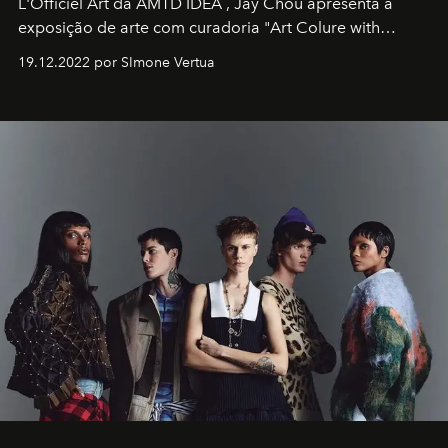
L'Officiel Art
da
AMTD IDEA
,
Jay Chou
apresenta a
exposição de arte com curadoria "Art Colure with
Artistes" no icônico
Marina Bay Sands
de Cingapura.
19.12.2022 por SImone Vertua