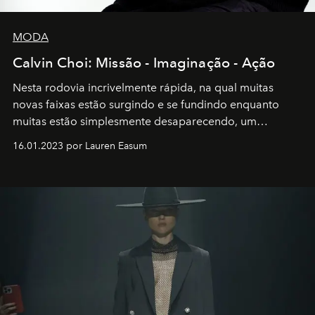
MODA
Calvin Choi: Missão - Imaginação - Ação
Nesta rodovia incrivelmente rápida, na qual muitas
novas faixas estão surgindo e se fundindo enquanto
muitas estão simplesmente desaparecendo, um
motorista está firmemente no controle de seu
16.01.2023 por Lauren Easum
transportador AMTD abrindo caminho para muitos
outros: Calvin Choi. Ele é um indivíduo eficaz, orientado
por propósitos, com um claro senso de missão na vida e
no mundo